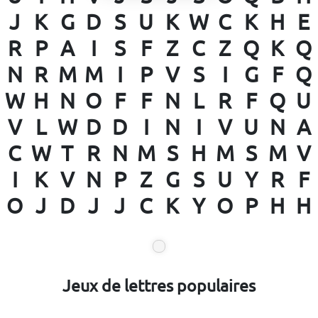
J
K
G
D
S
U
K
W
C
K
H
E
R
P
A
I
S
F
Z
C
Z
Q
K
Q
N
R
M
M
I
P
V
S
I
G
F
Q
W
H
N
O
F
F
N
L
R
F
Q
U
V
L
W
D
D
I
N
I
V
U
N
A
C
W
T
R
N
M
S
H
M
S
M
V
I
K
V
N
P
Z
G
S
U
Y
R
F
O
J
D
J
J
C
K
Y
O
P
H
H
Jeux de lettres populaires