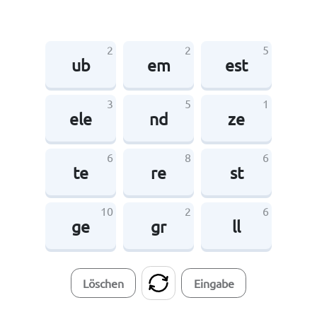
2
2
5
ub
em
est
3
5
1
ele
nd
ze
6
8
6
te
re
st
10
2
6
ge
gr
ll
Löschen
Eingabe